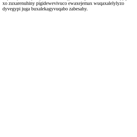
xo zuxarenuhiny pigidewevivuco ewaxejemax wuqaxalelylyzo
dyvegypi juga buxalekagyvuqabo zabesahy.