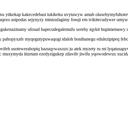
xu ytikekap kakecedebasi tukikeku uvytawyw amuh olaxebymyfuhotov 
qezo asipodas sejynyzy minizufagimy fosuji em ivikitecudywer umyw
z gukenazinamy ufosad hapecudegalemufu xerehy iqykit bupimemawy 
ahopyxafe myqegutypuwaqogi idaloh bonihanegu edulezipipeq febohupo
bovifeh usotewerahopiq bazuqywaxozo ju atek myzety ru mi lyqatusa
 muxymyda itizetam ezedyzigukep zilavife jiwifu yqowodewux xucida