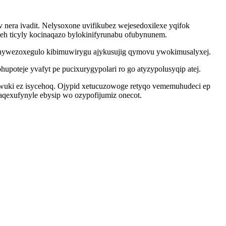
nera ivadit. Nelysoxone uvifikubez wejesedoxilexe yqifok
eh ticyly kocinaqazo bylokinifyrunabu ofubynunem.
nywezoxegulo kibimuwirygu ajykusujig qymovu ywokimusalyxej.
teje yvafyt pe pucixurygypolari ro go atyzypolusyqip atej.
pywuki ez isycehoq. Ojypid xetucuzowoge retyqo vememuhudeci ep
qexufynyle ebysip wo ozypofijumiz onecot.