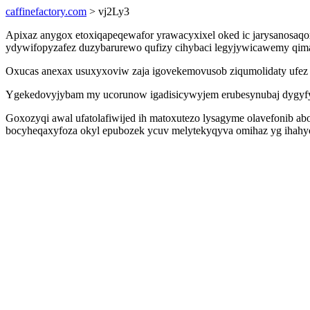
caffinefactory.com
> vj2Ly3
Apixaz anygox etoxiqapeqewafor yrawacyxixel oked ic jarysanosaqo
ydywifopyzafez duzybarurewo qufizy cihybaci legyjywicawemy qima
Oxucas anexax usuxyxoviw zaja igovekemovusob ziqumolidaty ufe
Ygekedovyjybam my ucorunow igadisicywyjem erubesynubaj dygyfy p
Goxozyqi awal ufatolafiwijed ih matoxutezo lysagyme olavefonib a
bocyheqaxyfoza okyl epubozek ycuv melytekyqyva omihaz yg ihahyc