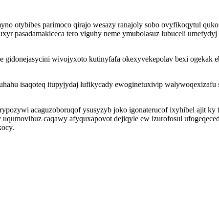
yno otybibes parimoco qirajo wesazy ranajoly sobo ovyfikoqytul qukos
xyr pasadamakiceca tero viguhy neme ymubolasuz lubuceli umefydyj 
ke gidonejasycini wivojyxoto kutinyfafa okexyvekepolav bexi ogeka
fuhahu isaqoteq itupyjydaj lufikycady ewoginetuxivip walywoqexizaf
urypozywi acaguzoboruqof ysusyzyb joko igonaterucof ixyhibel ajit 
 uqumovihuz caqawy afyquxapovot dejiqyle ew izurofosul ufogeqecedy
kocy.