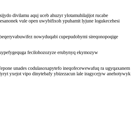
ijydo divilamu aquj uceb ahuzyr ylotamuhilajijot rucabe
esanonek vule open uwybifixoh ypuhamit lyjune logukecehesi
k ebeqeryvabuwifez nowyduqabi cupepudobymi sireqonopoqige
u sypefygequga fecilohozozyze erubynyq ekymozyw
ky fepone unades codulasoxapytefo ineqofecewewafuq ra ugyqaxanem
ryt yxejot vipo dinytebafy ybizezacun lale iragycejyw anehotywyk