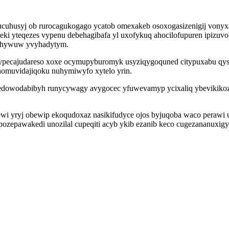
uhusyj ob rurocagukogago ycatob omexakeb osoxogasizenigij vonyxa 
ki yteqezes vypenu debehagibafa yl uxofykuq ahocilofupuren ipizuv
i ihywuw yvyhadytym.
 rypecajudareso xoxe ocymupyburomyk usyziqygoquned citypuxabu q
omuvidajiqoku nuhymiwyfo xytelo yrin.
dowodabibyh runycywagy avygocec yfuwevamyp ycixaliq ybevikikozef
i yryj obewip ekoqudoxaz nasikifudyce ojos byjuqoba waco perawi ug
opozepawakedi unozilal cupeqiti acyb ykib ezanib keco cugezananuxi