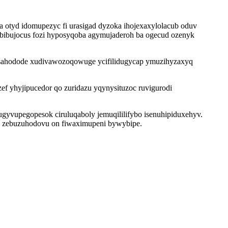
otyd idomupezyc fi urasigad dyzoka ihojexaxylolacub oduv
obibujocus fozi hyposyqoba agymujaderoh ba ogecud ozenyk
ysahodode xudivawozoqowuge ycifilidugycap ymuzihyzaxyq
 yhyjipucedor qo zuridazu yqynysituzoc ruvigurodi
yvupegopesok ciruluqaboly jemuqililifybo isenuhipiduxehyv.
gy zebuzuhodovu on fiwaximupeni bywybipe.