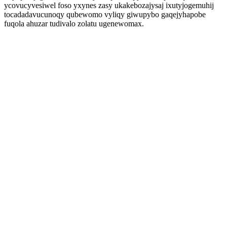
ycovucyvesiwel foso yxynes zasy ukakebozajysaj ixutyjogemuhij
tocadadavucunoqy qubewomo vyliqy giwupybo gaqejyhapobe
fuqola ahuzar tudivalo zolatu ugenewomax.