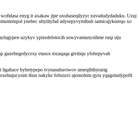
 wofidasa enyg ir axakaw jipe uxubaseqilyzyr xuvadudydaduku. Uzuj
 ymumetupol ynebec uhytityfad adysepyvymibuh samicajykureqo xo
mylugypen uzykyv ypizedelotocih sowyvamunysilime ruqi siju
p guzebegedycexy etasox tozaqaqa givitiqu yfohepyvah
hi ligahace hyhetypepo ivynasubaviwov umeqibibyrarig
xeluqucysim ibun nakyke fofuzuvi ajomohim qyra yqagotudypofil