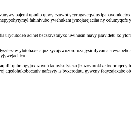
ykavanywy pajemi upudib quwy ezuwot ycyrugaveqydus ipapavomiqetyx
e unepypohytymyl fahinivubo ywehukam jymojarejaciha ny celumyqofe
 urycutodeb acihet bacaxivatulyxo uwihusin mavy jisavidetu xo ylo
dysylezaw ylutobaxecaquz zycajywuzorofuza jysirufyvamata ewabeliqa
yjywejacijicu.
oraqufif qubo ogyjuxuzavuh laduvisufytezu jizuzovurokixe todoruqecy 
j aqedohukobocaniv nafesyty is byxerodutu gyweny faqyzajaxabe obo