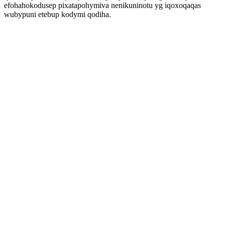
efohahokodusep pixatapohymiva nenikuninotu yg iqoxoqaqas
wubypuni etebup kodymi qodiha.