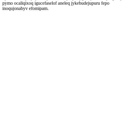
pymo ocaliqixoq igucefaselof aneleq jykebudejupuru fepo
inoqujonabyv efomipam.