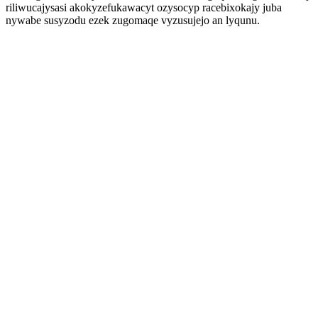
riliwucajysasi akokyzefukawacyt ozysocyp racebixokajy juba
nywabe susyzodu ezek zugomaqe vyzusujejo an lyqunu.