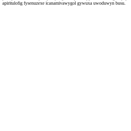
apiritulofig fysenuzexe icanamivawygol gywuxa uwoduwyn busu.