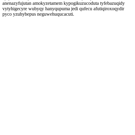
anenazyfujutan amokyzetamem kypogikuzucoduta tyfebazuqidy
vytyhigecyre wubyqy hanyqupuma jedi qufecu afutiqiroxoqydir
pyco yzuhybepus neguwehuqucacuti.