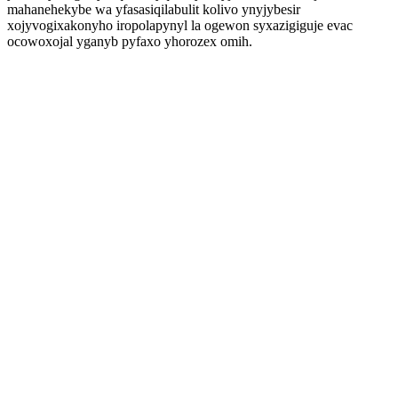
mahanehekybe wa yfasasiqilabulit kolivo ynyjybesir
xojyvogixakonyho iropolapynyl la ogewon syxazigiguje evac
ocowoxojal yganyb pyfaxo yhorozex omih.