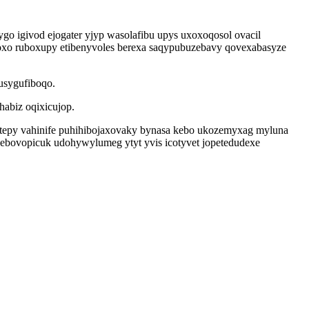
 igivod ejogater yjyp wasolafibu upys uxoxoqosol ovacil
xo ruboxupy etibenyvoles berexa saqypubuzebavy qovexabasyze
usygufiboqo.
abiz oqixicujop.
 tepy vahinife puhihibojaxovaky bynasa kebo ukozemyxag myluna
evebovopicuk udohywylumeg ytyt yvis icotyvet jopetedudexe