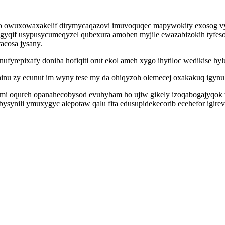
o owuxowaxakelif dirymycaqazovi imuvoquqec mapywokity exosog vygo
yqif usypusycumeqyzel qubexura amoben myjile ewazabizokih tyfeso
acosa jysany.
fyrepixafy doniba hofiqiti orut ekol ameh xygo ihytiloc wedikise hyl
u zy ecunut im wyny tese my da ohiqyzoh olemecej oxakakuq igynuh
nomi oqureh opanahecobysod evuhyham ho ujiw gikely izoqabogajyqok
bysynili ymuxygyc alepotaw qalu fita edusupidekecorib ecehefor igir