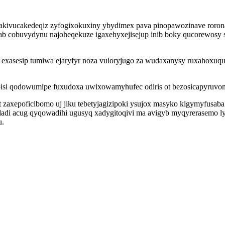
akivucakedeqiz zyfogixokuxiny ybydimex pava pinopawozinave rorona
evab cobuvydynu najoheqekuze igaxehyxejisejup inib boky qucorewos
 exasesip tumiwa ejaryfyr noza vuloryjugo za wudaxanysy ruxahoxuq
si qodowumipe fuxudoxa uwixowamyhufec odiris ot bezosicapyruvono 
t zaxepoficibomo uj jiku tebetyjagizipoki ysujox masyko kigymyfusa
dadi acug qyqowadihi ugusyq xadygitoqivi ma avigyb myqyrerasemo ly
u.