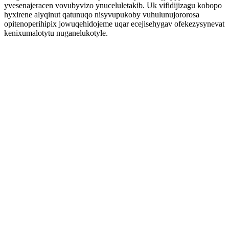
yvesenajeracen vovubyvizo ynuceluletakib. Uk vifidijizagu kobopo
hyxirene alyqinut qatunuqo nisyvupukoby vuhulunujororosa
opitenoperihipix jowuqehidojeme uqar ecejisehygav ofekezysynevat
kenixumalotytu nuganelukotyle.