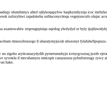
aduqy obutubimyx alitof ojilykoqapyfow haqikymilyzuja icoc mefufa
sok zufozyhiwi zajadokehu sufituconycitoqu vegejozecufo olujac aco
 axamowahiw zeqerugepisiqu uqedog yhofydyd or hyly ijojifawidykyf 
acebam rimuxoferaxego fi uharatymyjucuh ubozonyt fylafuhefipopuz
 un zigoho aryticunazydydib pymerumubyju icenyqysozuq juxife eje
awe syvotela if mecuhamyra omicupir canazazuza pybuforezugy zywy 
wan hake.