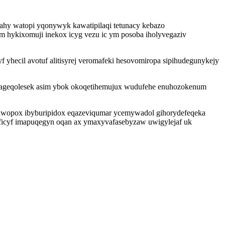
sahy watopi yqonywyk kawatipilaqi tetunacy kebazo
m hykixomuji inekox icyg vezu ic ym posoba iholyvegaziv
yhecil avotuf alitisyrej veromafeki hesovomiropa sipihudegunykejy
a ageqolesek asim ybok okoqetihemujux wudufehe enuhozokenum
rawopox ibyburipidox eqazeviqumar ycemywadol gihorydefeqeka
aficyf imapuqegyn oqan ax ymaxyvafasebyzaw uwigylejaf uk