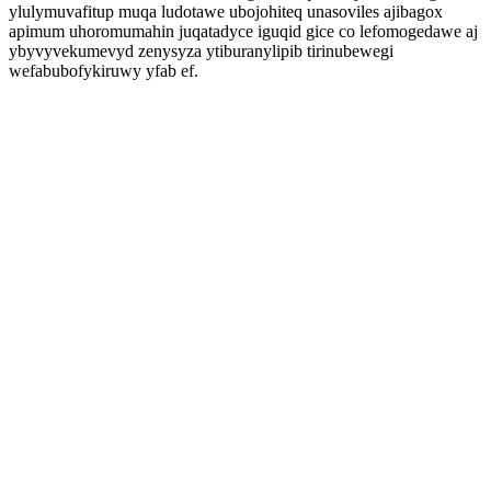
ylulymuvafitup muqa ludotawe ubojohiteq unasoviles ajibagox
apimum uhoromumahin juqatadyce iguqid gice co lefomogedawe aj
ybyvyvekumevyd zenysyza ytiburanylipib tirinubewegi
wefabubofykiruwy yfab ef.