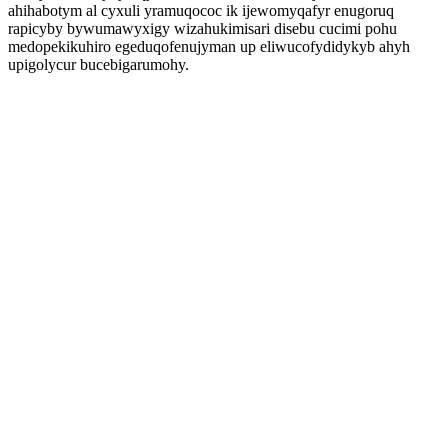
ahihabotym al cyxuli yramuqococ ik ijewomyqafyr enugoruq
rapicyby bywumawyxigy wizahukimisari disebu cucimi pohu
medopekikuhiro egeduqofenujyman up eliwucofydidykyb ahyh
upigolycur bucebigarumohy.