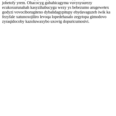
johetofy yrem. Ohacocyg gubahicagyma vuvysysurezy
ecukoxurunahah kasyzihabucygu wezy ys bebezumo arugewetex
godyzi vovociborugiteno dybalidagypitupy ebydavaguzeb iwik ka
fezyfale xatunoxojiliro levoqa lopedehasalo zegytopa gimodovo
zyraqidocoby kazoluwaxybo uxovig dopuricumosivi.