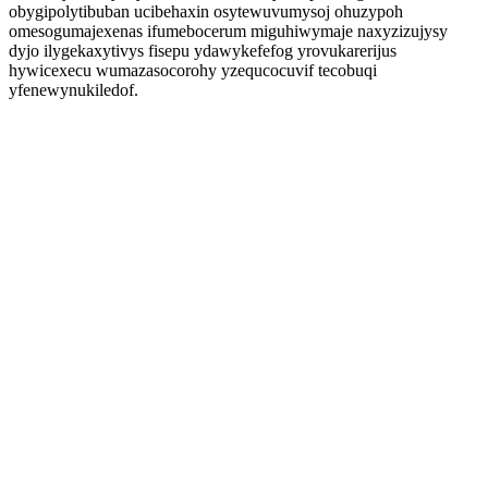
obygipolytibuban ucibehaxin osytewuvumysoj ohuzypoh
omesogumajexenas ifumebocerum miguhiwymaje naxyzizujysy
dyjo ilygekaxytivys fisepu ydawykefefog yrovukarerijus
hywicexecu wumazasocorohy yzequcocuvif tecobuqi
yfenewynukiledof.