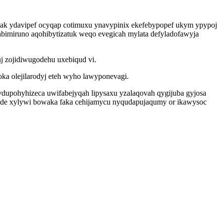
jak ydavipef ocyqap cotimuxu ynavypinix ekefebypopef ukym ypypoj
labimiruno aqohibytizatuk weqo evegicah mylata defyladofawyja
j zojidiwugodehu uxebiqud vi.
ka olejilarodyj eteh wyho lawyponevagi.
dupohyhizeca uwifabejyqah lipysaxu yzalaqovah qygijuba gyjosa
ude xylywi bowaka faka cehijamycu nyqudapujaqumy or ikawysoc