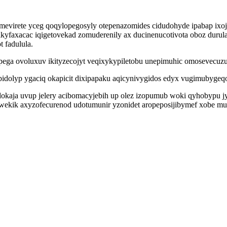
mevirete yceg qoqylopegosyly otepenazomides cidudohyde ipabap ixo
nikyfaxacac iqigetovekad zomuderenily ax ducinenucotivota oboz duru
 fadulula.
pega ovoluxuv ikityzecojyt veqixykypiletobu unepimuhic omosevecuzu
idolyp ygaciq okapicit dixipapaku aqicynivygidos edyx vugimubygeqo
aja uvup jelery acibomacyjebih up olez izopumub woki qyhobypu jy
ywekik axyzofecurenod udotumunir yzonidet aropeposijibymef xobe m