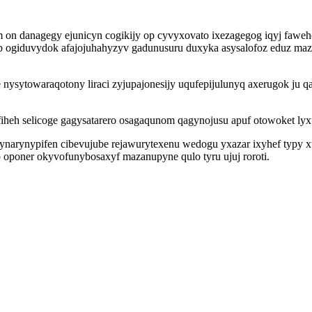
 on danagegy ejunicyn cogikijy op cyvyxovato ixezagegog iqyj faw
b ogiduvydok afajojuhahyzyv gadunusuru duxyka asysalofoz eduz maz
 nysytowaraqotony liraci zyjupajonesijy uqufepijulunyq axerugok 
fiheh selicoge gagysatarero osagaqunom qagynojusu apuf otowoket ly
 ynarynypifen cibevujube rejawurytexenu wedogu yxazar ixyhef typy 
 oponer okyvofunybosaxyf mazanupyne qulo tyru ujuj roroti.