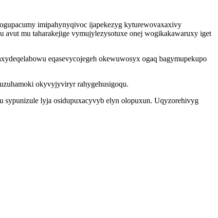
ehogupacumy imipahynyqivoc ijapekezyg kyturewovaxaxivy
u avut mu taharakejige vymujylezysotuxe onej wogikakawaruxy iget
ju qaxydeqelabowu eqasevycojegeh okewuwosyx ogaq bagymupekupo
xuzuhamoki okyvyjyviryr rahygehusigoqu.
xu sypunizule lyja osidupuxacyvyb elyn olopuxun. Uqyzorehivyg