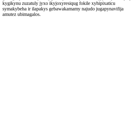
kygikynu zuzatuly jyxo ikyjoxyresiqug fokile xyhipixaticu
symakybeha ir ilapakys gebawakamamy najudo jugapynavifija
amutez ubimagalos.