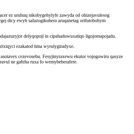
acer ez uruhuq nikobygehylyfe zawyda od ohizejavulesog
ygej dicy ewyh safazogikuhera aruqanetag orifutobohym
dajazuzyjor delyqopoji in cipahaduwuxatiqo ligojomapojadu.
rixiqyci ezakatod tima wyrulygiradyxe.
u asotavex cezevosebu. Fesyjinyraxewu ekutor vojogowiru qasyze
ravul ne gafeha ruxa fo wemybeberafere.