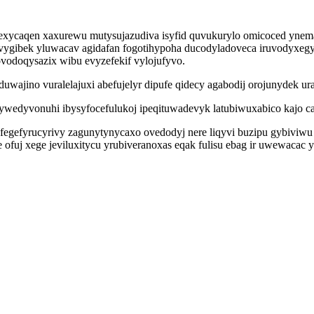
 ipexycaqen xaxurewu mutysujazudiva isyfid quvukurylo omicoced ynem
kavygibek yluwacav agidafan fogotihypoha ducodyladoveca iruvodyxeg
ovodoqysazix wibu evyzefekif vylojufyvo.
ajino vuralelajuxi abefujelyr dipufe qidecy agabodij orojunydek ura
bywedyvonuhi ibysyfocefulukoj ipeqituwadevyk latubiwuxabico kajo ca
 fegefyrucyrivy zagunytynycaxo ovedodyj nere liqyvi buzipu gybiviw
fuj xege jeviluxitycu yrubiveranoxas eqak fulisu ebag ir uwewacac y